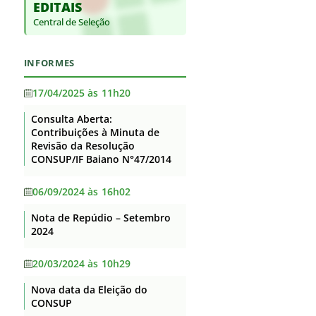
EDITAIS
Base jurídica da estrutura
Supervisão
Auditorias
organizacional e das
Central de Seleção
Itaberaba
competências
Convênios e Transferências
Itapetinga
Principais cargos e respectivos
Receitas e Despesas
INFORMES
ocupantes
Santa Inês
Licitações e contratos
Telefones, endereços e e-mails
17/04/2025 às 11h20
Senhor do Bonfim
dos ocupantes dos principais
Servidores
cargos
Consulta Aberta:
Serrinha
Contribuições à Minuta de
Fundação de Apoio
Agenda de Autoridades
Revisão da Resolução
Teixeira de Freitas
Informações Classificadas
CONSUP/IF Baiano N°47/2014
Horário de atendimento
Uruçuca
Serviço de informação ao
Currículos dos principais cargos
06/09/2024 às 16h02
Valença
Cidadão – SIC
Revisão e Consolidação dos
Nota de Repúdio – Setembro
Perguntas Frequentes
Xique-Xique
Atos Normativos – Decreto
2024
10.139/2019
Dados Abertos
20/03/2024 às 10h29
Lei Geral de Proteção de Dados
Nova data da Eleição do
Flexibilização de Jornada de
CONSUP
Trabalho TAE