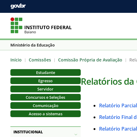
Ministério da Educação
Início
Comissões
Comissão Própria de Avaliação
Rel
|
|
|
Estudante
Relatórios da
Egresso
Servidor
Concursos e Seleções
Relatório Parcia
Comunicação
Acesso a sistemas
Relatório Final 
Relatório Parcia
INSTITUCIONAL