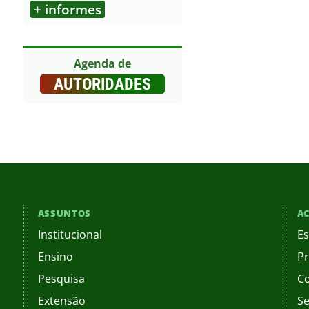
+ informes
Outros
Agenda de
AUTORIDADES
ASSUNTOS
AC
Institucional
Es
Ensino
Pr
Pesquisa
C
Extensão
Se