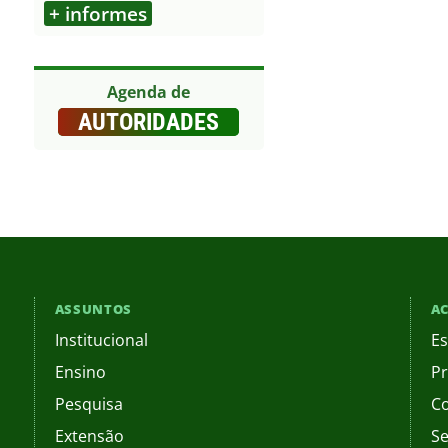
+ informes
Outros
Agenda de
AUTORIDADES
ASSUNTOS
AC
Institucional
Es
Ensino
Pr
Pesquisa
C
Extensão
Se