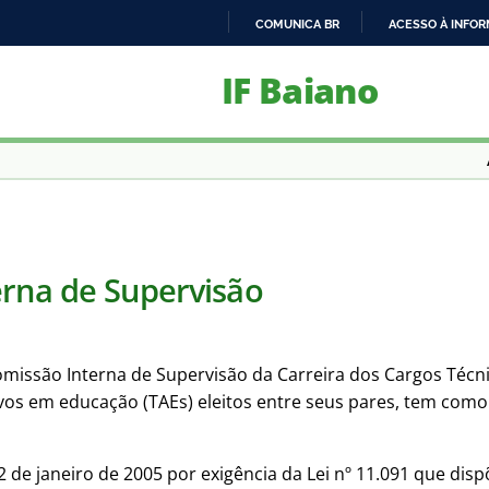
COMUNICA BR
ACESSO À INFO
IR
IF Baiano
PARA
O
CONTEÚDO
rna de Supervisão
Comissão Interna de Supervisão da Carreira dos Cargos Téc
vos em educação (TAEs) eleitos entre seus pares, tem como f
 12 de janeiro de 2005 por exigência da Lei nº 11.091 que di