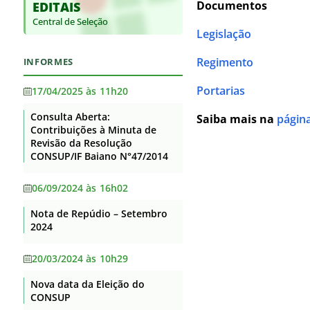
Documentos
EDITAIS
Base jurídica da estrutura
Supervisão
Auditorias
organizacional e das
Central de Seleção
Itaberaba
competências
Legislação
Convênios e Transferências
Itapetinga
Principais cargos e respectivos
Receitas e Despesas
Regimento
INFORMES
ocupantes
Santa Inês
Licitações e contratos
Portarias
Telefones, endereços e e-mails
17/04/2025 às 11h20
Senhor do Bonfim
dos ocupantes dos principais
Servidores
cargos
Consulta Aberta:
Saiba mais na
página
Serrinha
Contribuições à Minuta de
Fundação de Apoio
Agenda de Autoridades
Revisão da Resolução
Teixeira de Freitas
Informações Classificadas
CONSUP/IF Baiano N°47/2014
Horário de atendimento
Uruçuca
Serviço de informação ao
Currículos dos principais cargos
06/09/2024 às 16h02
Valença
Cidadão – SIC
Revisão e Consolidação dos
Nota de Repúdio – Setembro
Perguntas Frequentes
Xique-Xique
Atos Normativos – Decreto
2024
10.139/2019
Dados Abertos
20/03/2024 às 10h29
Lei Geral de Proteção de Dados
Nova data da Eleição do
Flexibilização de Jornada de
CONSUP
Trabalho TAE