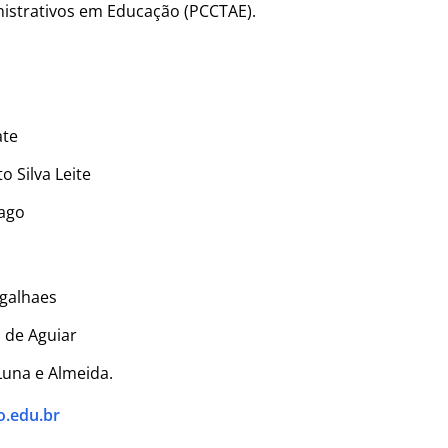
istrativos em Educação (PCCTAE).
ate
 Silva Leite
Lago
galhaes
 de Aguiar
 Luna e Almeida.
o.edu.br