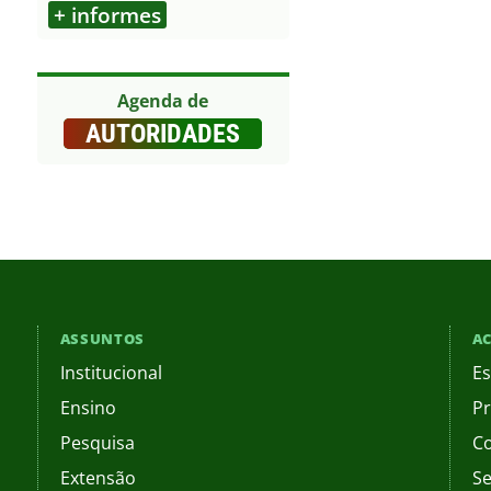
+ informes
Outros
Agenda de
AUTORIDADES
ASSUNTOS
AC
Institucional
Es
Ensino
Pr
Pesquisa
C
Extensão
Se