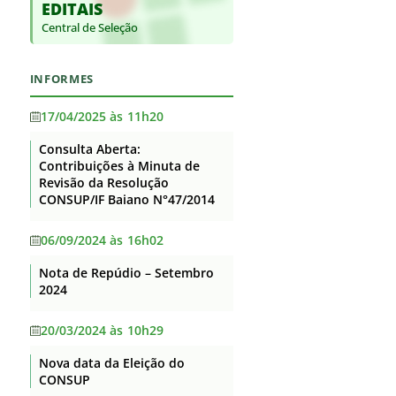
EDITAIS
Base jurídica da estrutura
Supervisão
Auditorias
organizacional e das
Central de Seleção
Itaberaba
competências
Convênios e Transferências
Itapetinga
Principais cargos e respectivos
Receitas e Despesas
INFORMES
ocupantes
Santa Inês
Licitações e contratos
Telefones, endereços e e-mails
17/04/2025 às 11h20
Senhor do Bonfim
dos ocupantes dos principais
Servidores
cargos
Consulta Aberta:
Serrinha
Contribuições à Minuta de
Fundação de Apoio
Agenda de Autoridades
Revisão da Resolução
Teixeira de Freitas
Informações Classificadas
CONSUP/IF Baiano N°47/2014
Horário de atendimento
Uruçuca
Serviço de informação ao
Currículos dos principais cargos
06/09/2024 às 16h02
Valença
Cidadão – SIC
Revisão e Consolidação dos
Nota de Repúdio – Setembro
Perguntas Frequentes
Xique-Xique
Atos Normativos – Decreto
2024
10.139/2019
Dados Abertos
20/03/2024 às 10h29
Lei Geral de Proteção de Dados
Nova data da Eleição do
Flexibilização de Jornada de
CONSUP
Trabalho TAE