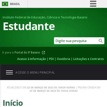
BRASIL
Simplifique!
Instituto Federal de Educação, Ciência e Tecnologia Baiano
Comunica BR
Estudante
Participe
Acesso à informação
Legislação
Canais
Ir para o
Portal do IF Baiano
Acesso à Informação
|
PDI
|
Ouvidoria
|
Licitações e Contratos
ACESSE O MENU PRINCIPAL
ATUALIZADO EM
22 DE MARÇO DE 2023 ÀS 10H29 HORAS
| PÁGINA CRIADA EM
22 DE MARÇO DE 2023 ÀS 10H22 HORAS
Início