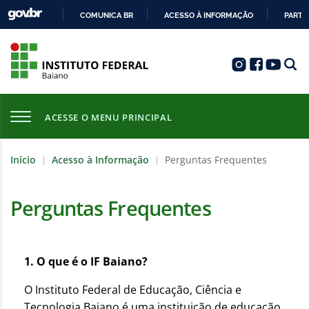
COMUNICA BR
ACESSO À INFORMAÇÃO
PARTI
IR
PARA
O
CONTEÚDO
ACESSE O MENU PRINCIPAL
Início
Acesso à Informação
Perguntas Frequentes
|
|
Perguntas Frequentes
1. O que é o IF Baiano?
O Instituto Federal de Educação, Ciência e
Tecnologia Baiano é uma instituição de educação