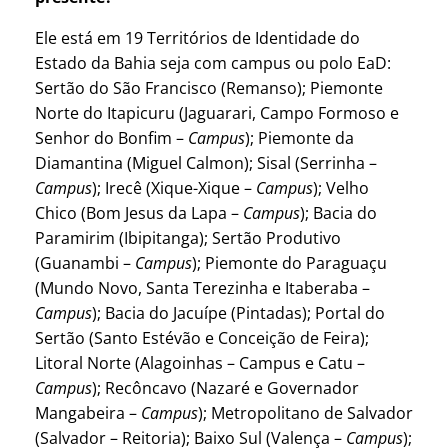
Ele está em 19 Territórios de Identidade do
Estado da Bahia seja com campus ou polo EaD:
Sertão do São Francisco (Remanso); Piemonte
Norte do Itapicuru (Jaguarari, Campo Formoso e
Senhor do Bonfim –
Campus
); Piemonte da
Diamantina (Miguel Calmon); Sisal (Serrinha –
Campus
); Irecê (Xique-Xique –
Campus
); Velho
Chico (Bom Jesus da Lapa –
Campus
); Bacia do
Paramirim (Ibipitanga); Sertão Produtivo
(Guanambi –
Campus
); Piemonte do Paraguaçu
(Mundo Novo, Santa Terezinha e Itaberaba –
Campus
); Bacia do Jacuípe (Pintadas); Portal do
Sertão (Santo Estévão e Conceição de Feira);
Litoral Norte (Alagoinhas – Campus e Catu –
Campus
); Recôncavo (Nazaré e Governador
Mangabeira –
Campus
); Metropolitano de Salvador
(Salvador – Reitoria); Baixo Sul (Valença –
Campus
);