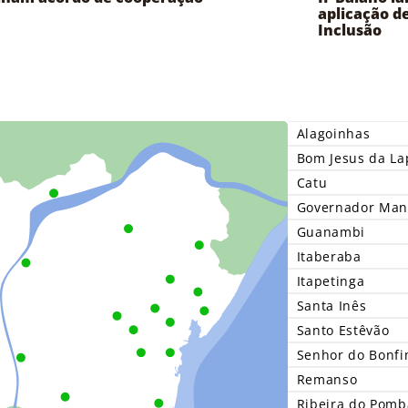
aplicação de
Inclusão
Alagoinhas
Bom Jesus da La
Catu
Governador Man
Guanambi
Itaberaba
Itapetinga
Santa Inês
Santo Estêvão
Senhor do Bonf
Remanso
Ribeira do Pomb