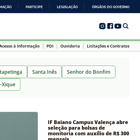
RMAÇÃO
PARTICIPE
LEGISLAÇÃO
ÓRGÃOS DO GOVERNO
Acesso à Informação
PDI
Ouvidoria
Licitações e Contratos
Itapetinga
Santa Inês
Senhor do Bonfim
-Xique
IF Baiano Campus Valença abre
seleção para bolsas de
monitoria com auxílio de R$ 300
mensais