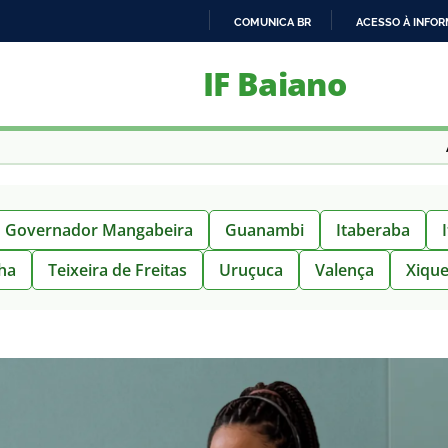
COMUNICA BR
ACESSO À INFO
IR
IF Baiano
PARA
O
CONTEÚDO
Governador Mangabeira
Guanambi
Itaberaba
ha
Teixeira de Freitas
Uruçuca
Valença
Xique