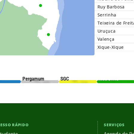
Ruy Barbosa
Serrinha
Teixeira de Freit
Uruçuca
Valença
Xique-Xique
Pergamum
SGC
Meu Drive
ESSO RÁPIDO
SERVIÇOS