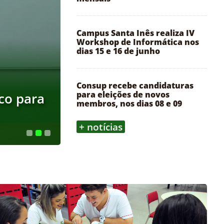
Campus Santa Inês realiza IV
Workshop de Informática nos
dias 15 e 16 de junho
Consup recebe candidaturas
para eleições de novos
co para
IF Baiano abre inscriçõ
membros, nos dias 08 e 09
Geoprocessamento em 
+ notícias