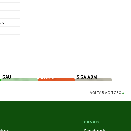
as
CAU
Moodle
SIGA ADM
VOLTAR AO TOPO
▲
CANAIS