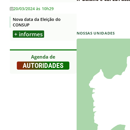
Dados Abertos
20/03/2024 às 10h29
Lei Geral de Proteção de Dados
Nova data da Eleição do
Flexibilização de Jornada de
CONSUP
Trabalho TAE
+ informes
NOSSAS UNIDADES
Outros
Agenda de
AUTORIDADES