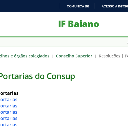
COMUNICA BR
ACESSO À INFO
IR
IF Baiano
PARA
O
CONTEÚDO
lhos e órgãos colegiados
Conselho Superior
Resoluções | P
|
|
Portarias do Consup
ortarias
ortarias
ortarias
ortarias
ortarias
ortarias