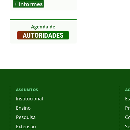
+ informes
Outros
Agenda de
AUTORIDADES
ASSUNTOS
AC
Institucional
Es
Ensino
Pr
Pesquisa
C
Extensão
Se