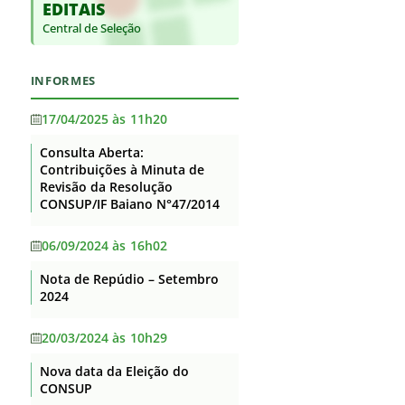
EDITAIS
Base jurídica da estrutura
Supervisão
Auditorias
organizacional e das
Central de Seleção
Itaberaba
competências
Convênios e Transferências
Itapetinga
Principais cargos e respectivos
Receitas e Despesas
INFORMES
ocupantes
Santa Inês
Licitações e contratos
Telefones, endereços e e-mails
17/04/2025 às 11h20
Senhor do Bonfim
dos ocupantes dos principais
Servidores
cargos
Consulta Aberta:
Serrinha
Contribuições à Minuta de
Fundação de Apoio
Agenda de Autoridades
Revisão da Resolução
Teixeira de Freitas
Informações Classificadas
CONSUP/IF Baiano N°47/2014
Horário de atendimento
Uruçuca
Serviço de informação ao
Currículos dos principais cargos
06/09/2024 às 16h02
Valença
Cidadão – SIC
Revisão e Consolidação dos
Nota de Repúdio – Setembro
Perguntas Frequentes
Xique-Xique
Atos Normativos – Decreto
2024
10.139/2019
Dados Abertos
20/03/2024 às 10h29
Lei Geral de Proteção de Dados
Nova data da Eleição do
Flexibilização de Jornada de
CONSUP
Trabalho TAE