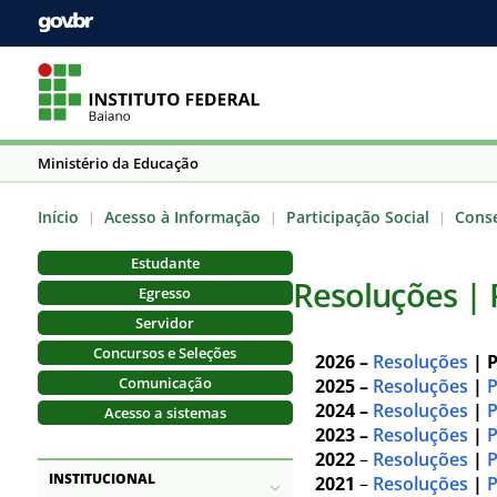
Ministério da Educação
Início
Acesso à Informação
Participação Social
Conse
|
|
|
Estudante
Resoluções | 
Egresso
Servidor
Concursos e Seleções
2026 –
Resoluções
| P
Comunicação
2025 –
Resoluções
|
P
2024 –
Resoluções
|
P
Acesso a sistemas
2023 –
Resoluções
|
P
2022
–
Resoluções
|
P
INSTITUCIONAL
2021
–
Resoluções
|
P