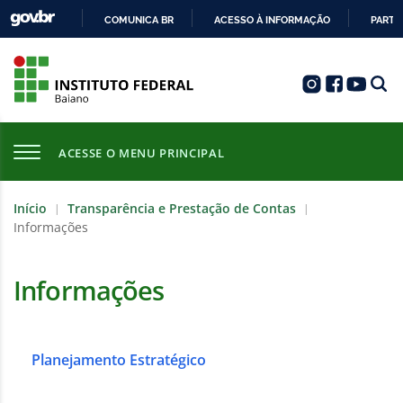
COMUNICA BR
ACESSO À INFORMAÇÃO
PARTI
IR
PARA
O
CONTEÚDO
ACESSE O MENU PRINCIPAL
Início
Transparência e Prestação de Contas
|
|
Informações
Informações
Planejamento Estratégico