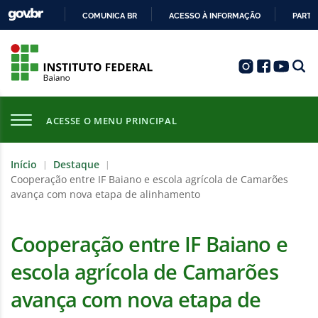
COMUNICA BR
ACESSO À INFORMAÇÃO
PARTI
IR
PARA
O
CONTEÚDO
ACESSE O MENU PRINCIPAL
Início
Destaque
|
|
Cooperação entre IF Baiano e escola agrícola de Camarões
avança com nova etapa de alinhamento
Cooperação entre IF Baiano e
escola agrícola de Camarões
avança com nova etapa de