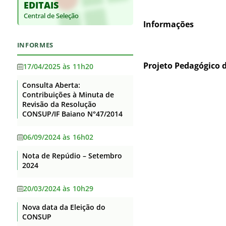
EDITAIS
Base jurídica da estrutura
Supervisão
Auditorias
organizacional e das
Central de Seleção
Itaberaba
competências
Informações
Convênios e Transferências
Itapetinga
Principais cargos e respectivos
Receitas e Despesas
INFORMES
ocupantes
Santa Inês
Licitações e contratos
Projeto Pedagógico 
Telefones, endereços e e-mails
17/04/2025 às 11h20
Senhor do Bonfim
dos ocupantes dos principais
Servidores
cargos
Consulta Aberta:
Serrinha
Contribuições à Minuta de
Fundação de Apoio
Agenda de Autoridades
Revisão da Resolução
Teixeira de Freitas
Informações Classificadas
CONSUP/IF Baiano N°47/2014
Horário de atendimento
Uruçuca
Serviço de informação ao
Currículos dos principais cargos
06/09/2024 às 16h02
Valença
Cidadão – SIC
Revisão e Consolidação dos
Nota de Repúdio – Setembro
Perguntas Frequentes
Xique-Xique
Atos Normativos – Decreto
2024
10.139/2019
Dados Abertos
20/03/2024 às 10h29
Lei Geral de Proteção de Dados
Nova data da Eleição do
Flexibilização de Jornada de
CONSUP
Trabalho TAE