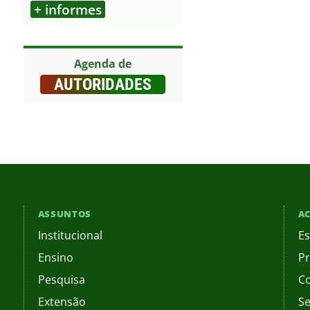
+ informes
Outros
Agenda de
AUTORIDADES
ASSUNTOS
AC
Institucional
Es
Ensino
Pr
Pesquisa
C
Extensão
Se