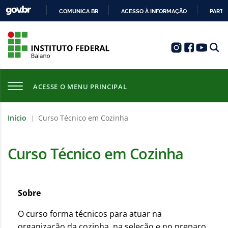
COMUNICA BR
ACESSO À INFORMAÇÃO
PARTI
IR
PARA
O
CONTEÚDO
ACESSE O MENU PRINCIPAL
Início
Curso Técnico em Cozinha
|
Curso Técnico em Cozinha
Sobre
O curso forma técnicos para atuar na
organização da cozinha, na seleção e no preparo