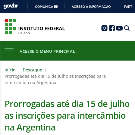
COMUNICA BR
ACESSO À INFORMAÇÃO
PARTI
IR
PARA
O
CONTEÚDO
ACESSE O MENU PRINCIPAL
Início
Destaque
|
|
Prorrogadas até dia 15 de julho as inscrições para
intercâmbio na Argentina
Prorrogadas até dia 15 de julho
as inscrições para intercâmbio
na Argentina