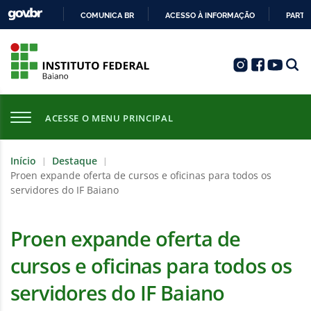
COMUNICA BR
ACESSO À INFORMAÇÃO
PARTI
IR
PARA
O
CONTEÚDO
ACESSE O MENU PRINCIPAL
Início
Destaque
|
|
Proen expande oferta de cursos e oficinas para todos os
servidores do IF Baiano
Proen expande oferta de
cursos e oficinas para todos os
servidores do IF Baiano