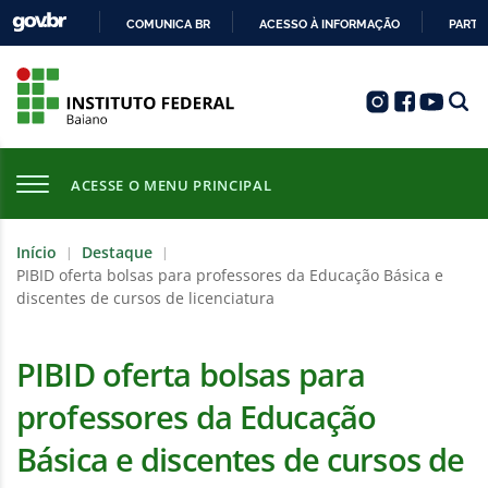
COMUNICA BR
ACESSO À INFORMAÇÃO
PARTI
IR
PARA
O
CONTEÚDO
ACESSE O MENU PRINCIPAL
Início
Destaque
|
|
PIBID oferta bolsas para professores da Educação Básica e
discentes de cursos de licenciatura
PIBID oferta bolsas para
professores da Educação
Básica e discentes de cursos de