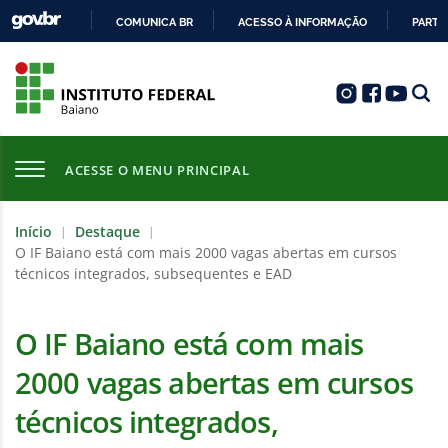
COMUNICA BR
ACESSO À INFORMAÇÃO
PARTI
IR
PARA
O
CONTEÚDO
ACESSE O MENU PRINCIPAL
Início
Destaque
|
|
O IF Baiano está com mais 2000 vagas abertas em cursos
técnicos integrados, subsequentes e EAD
O IF Baiano está com mais
2000 vagas abertas em cursos
técnicos integrados,