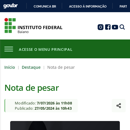
COMUNICA BR
ACESSO À INFORMAÇÃO
PARTI
IR
PARA
O
CONTEÚDO
ACESSE O MENU PRINCIPAL
Início
Destaque
Nota de pesar
|
|
Nota de pesar
Modificado:
7/07/2026 às 11h08
Publicado:
27/05/2024 às 10h43