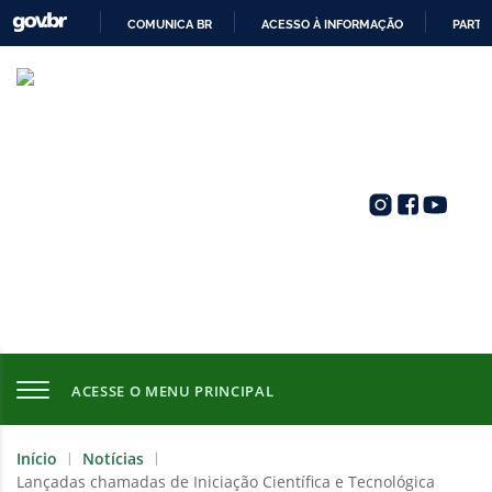
COMUNICA BR
ACESSO À INFORMAÇÃO
PARTI
IR
PARA
O
CONTEÚDO
ACESSE O MENU PRINCIPAL
Início
Notícias
|
|
Lançadas chamadas de Iniciação Científica e Tecnológica