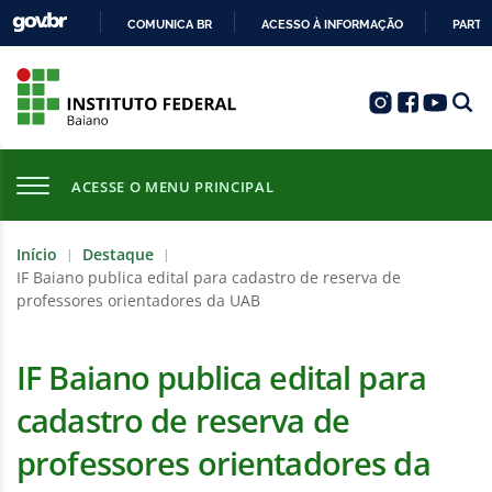
COMUNICA BR
ACESSO À INFORMAÇÃO
PARTI
IR
PARA
O
CONTEÚDO
ACESSE O MENU PRINCIPAL
Início
Destaque
|
|
IF Baiano publica edital para cadastro de reserva de
professores orientadores da UAB
IF Baiano publica edital para
cadastro de reserva de
professores orientadores da