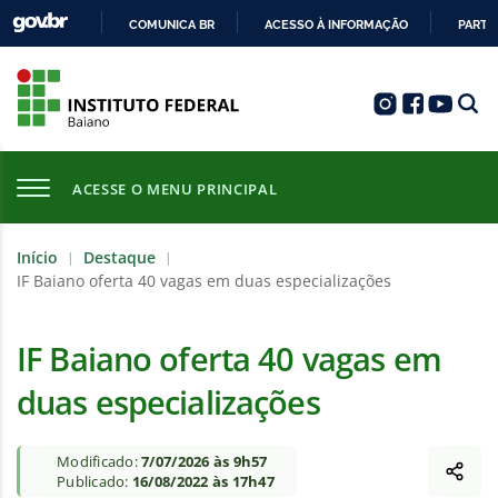
COMUNICA BR
ACESSO À INFORMAÇÃO
PARTI
IR
PARA
O
CONTEÚDO
ACESSE O MENU PRINCIPAL
Início
Destaque
|
|
IF Baiano oferta 40 vagas em duas especializações
IF Baiano oferta 40 vagas em
duas especializações
Modificado:
7/07/2026 às 9h57
Publicado:
16/08/2022 às 17h47