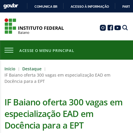
COMUNICA BR
ACESSO À INFORMAÇÃO
PARTI
IR
PARA
O
CONTEÚDO
ACESSE O MENU PRINCIPAL
Início
Destaque
|
|
IF Baiano oferta 300 vagas em especialização EAD em
Docência para a EPT
IF Baiano oferta 300 vagas em
especialização EAD em
Docência para a EPT