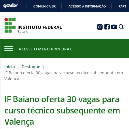
COMUNICA BR
ACESSO À INFORMAÇÃO
PARTI
IR
PARA
O
CONTEÚDO
ACESSE O MENU PRINCIPAL
Início
Destaque
|
|
IF Baiano oferta 30 vagas para curso técnico subsequente em
Valença
IF Baiano oferta 30 vagas para
curso técnico subsequente em
Valença