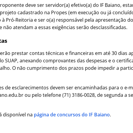
proponente deve ser servidor(a) efetivo(a) do IF Baiano, est
r projeto cadastrado na Propes (em execução ou já concluído
à Pró-Reitoria e ser o(a) responsável pela apresentação d
 não atendam a essas exigências serão desclassificadas.
tas
ão prestar contas técnicas e financeiras em até 30 dias a
do SUAP, anexando comprovantes das despesas e o certific
alho. O não cumprimento dos prazos pode impedir a partic
ões de esclarecimentos devem ser encaminhadas para o e-m
ano.edu.br ou pelo telefone (71) 3186-0028, de segunda a sex
 disponível na
página de concursos do IF Baiano
.