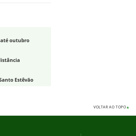
 até outubro
distância
 Santo Estêvão
VOLTAR AO TOPO
▲