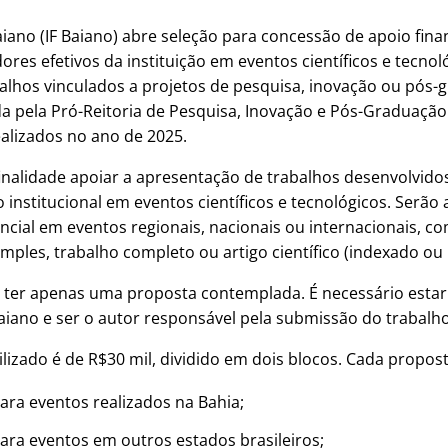
aiano (IF Baiano) abre seleção para concessão de apoio fina
ores efetivos da instituição em eventos científicos e tecnol
alhos vinculados a projetos de pesquisa, inovação ou pós-
da pela Pró-Reitoria de Pesquisa, Inovação e Pós-Graduaçã
alizados no ano de 2025.
nalidade apoiar a apresentação de trabalhos desenvolvidos
o institucional em eventos científicos e tecnológicos. Serão
ncial em eventos regionais, nacionais ou internacionais, c
ples, trabalho completo ou artigo científico (indexado ou 
 ter apenas uma proposta contemplada. É necessário estar 
Baiano e ser o autor responsável pela submissão do trabalho
bilizado é de R$30 mil, dividido em dois blocos. Cada propos
ara eventos realizados na Bahia;
ara eventos em outros estados brasileiros;