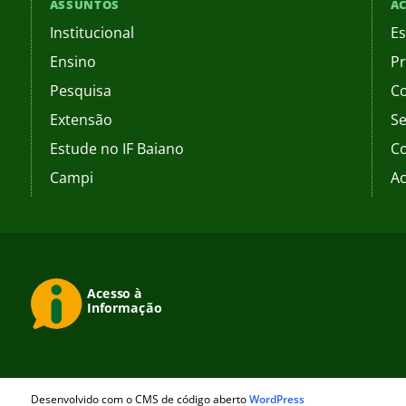
ASSUNTOS
AC
Institucional
Es
Ensino
Pr
Pesquisa
C
Extensão
Se
Estude no IF Baiano
C
Campi
Ac
Desenvolvido com o CMS de código aberto
WordPress