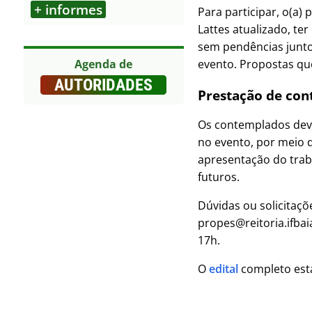
+ informes
Para participar, o(a) 
Outros
Lattes atualizado, te
sem pendências junto 
evento. Propostas que
Agenda de
AUTORIDADES
Prestação de con
Os contemplados dever
no evento, por meio 
apresentação do trab
futuros.
Dúvidas ou solicitaç
propes@reitoria.ifbai
17h.
O
edital
completo está