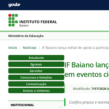
Ministério da Educação
Início
Notícias
IF Baiano lança edital de apoio à partici
|
|
Estudante
IF Baiano lanç
Egresso
Servidor
em eventos cie
Concursos e Seleções
Comunicação
Modificado:
7/07/2026 
Acesso a sistemas
Confira prazos e norm
INSTITUCIONAL