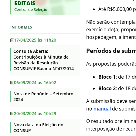
EDITAIS
Base jurídica da estrutura
Supervisão
Auditorias
organizacional e das
Até R$5.000,00 p
Central de Seleção
Itaberaba
competências
Convênios e Transferências
Itapetinga
Não serão contemplad
Principais cargos e respectivos
Receitas e Despesas
INFORMES
exercício do(a) propo
ocupantes
Santa Inês
Licitações e contratos
hospedagem, alimenta
Telefones, endereços e e-mails
17/04/2025 às 11h20
Senhor do Bonfim
dos ocupantes dos principais
Servidores
Períodos de subm
cargos
Consulta Aberta:
Serrinha
Contribuições à Minuta de
Fundação de Apoio
Agenda de Autoridades
Revisão da Resolução
Teixeira de Freitas
As propostas poderão
Informações Classificadas
CONSUP/IF Baiano N°47/2014
Horário de atendimento
Uruçuca
Bloco 1
: de 17 
Serviço de informação ao
Currículos dos principais cargos
06/09/2024 às 16h02
Valença
Cidadão – SIC
Bloco 2
: de 18 
Revisão e Consolidação dos
Nota de Repúdio – Setembro
Perguntas Frequentes
Xique-Xique
Atos Normativos – Decreto
2024
A submissão deve ser
10.139/2019
Dados Abertos
no
manual
de submiss
20/03/2024 às 10h29
Lei Geral de Proteção de Dados
O resultado prelimina
Nova data da Eleição do
Flexibilização de Jornada de
interposição de recur
CONSUP
Trabalho TAE