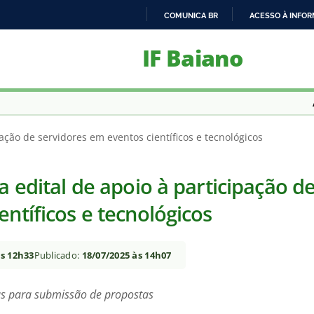
COMUNICA BR
ACESSO À INFO
IR
IF Baiano
PARA
O
CONTEÚDO
pação de servidores em eventos científicos e tecnológicos
a edital de apoio à participação d
ntíficos e tecnológicos
às 12h33
Publicado:
18/07/2025 às 14h07
as para submissão de propostas