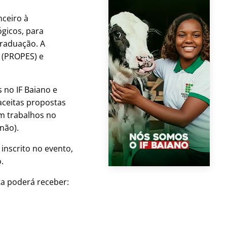
nceiro à
ógicos, para
graduação. A
o (PROPES) e
 no IF Baiano e
 aceitas propostas
om trabalhos no
não).
inscrito no evento,
.
ta poderá receber: