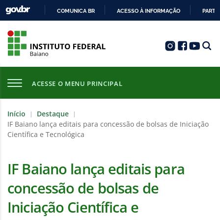
COMUNICA BR
ACESSO À INFORMAÇÃO
PARTI
IR
PARA
O
CONTEÚDO
ACESSE O MENU PRINCIPAL
Início
Destaque
|
|
IF Baiano lança editais para concessão de bolsas de Iniciação
Científica e Tecnológica
IF Baiano lança editais para
concessão de bolsas de
Iniciação Científica e