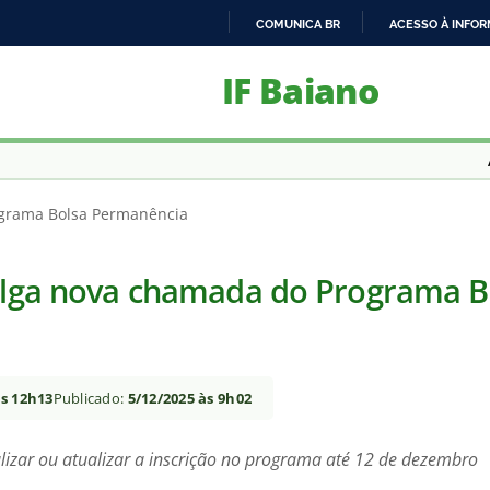
COMUNICA BR
ACESSO À INFO
IR
IF Baiano
PARA
O
CONTEÚDO
ograma Bolsa Permanência
vulga nova chamada do Programa B
às 12h13
Publicado:
5/12/2025 às 9h02
lizar ou atualizar a inscrição no programa até 12 de dezembro