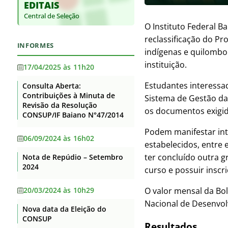
EDITAIS
Base jurídica da estrutura
Supervisão
Auditorias
organizacional e das
Central de Seleção
Itaberaba
competências
Convênios e Transferências
O Instituto Federal B
Itapetinga
reclassificação do Pr
Principais cargos e respectivos
Receitas e Despesas
INFORMES
ocupantes
indígenas e quilombo
Santa Inês
Licitações e contratos
instituição.
Telefones, endereços e e-mails
17/04/2025 às 11h20
Senhor do Bonfim
dos ocupantes dos principais
Servidores
cargos
Estudantes interessad
Consulta Aberta:
Serrinha
Contribuições à Minuta de
Fundação de Apoio
Sistema de Gestão da
Agenda de Autoridades
Revisão da Resolução
Teixeira de Freitas
os documentos exigi
Informações Classificadas
CONSUP/IF Baiano N°47/2014
Horário de atendimento
Uruçuca
Podem manifestar int
Serviço de informação ao
Currículos dos principais cargos
06/09/2024 às 16h02
Valença
Cidadão – SIC
estabelecidos, entre 
Revisão e Consolidação dos
ter concluído outra 
Nota de Repúdio – Setembro
Perguntas Frequentes
Xique-Xique
Atos Normativos – Decreto
2024
curso e possuir inscri
10.139/2019
Dados Abertos
20/03/2024 às 10h29
O valor mensal da Bo
Lei Geral de Proteção de Dados
Nacional de Desenvol
Nova data da Eleição do
Flexibilização de Jornada de
CONSUP
Trabalho TAE
Resultados