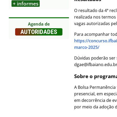
+ informes
Outros
O resultado da 4ª rec
realizada nos termos 
vagas autorizadas pe
Agenda de
AUTORIDADES
Para acompanhar todas
https://concurso.ifb
marco-2025/
Dúvidas poderão ser 
dgae@ifbaiano.edu.br
Sobre o program
A Bolsa Permanência 
presencial, em especi
em decorrência de ev
por meio da adoção 