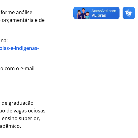
nforme análise
e orçamentária e de
ina:
las-e-indigenas-
to com o e-mail
s de graduação
ção de vagas ociosas
 ensino superior,
adêmico.