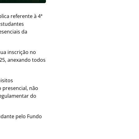
ica referente à 4ª
 estudantes
senciais da
ua inscrição no
025, anexando todos
isitos
o presencial, não
regulamentar do
udante pelo Fundo