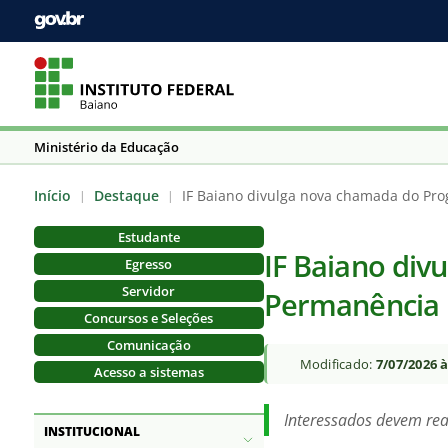
Ministério da Educação
Início
Destaque
IF Baiano divulga nova chamada do Pr
|
|
Estudante
IF Baiano di
Egresso
Servidor
Permanência
Concursos e Seleções
Comunicação
Modificado:
7/07/2026 
Acesso a sistemas
Interessados devem rea
INSTITUCIONAL