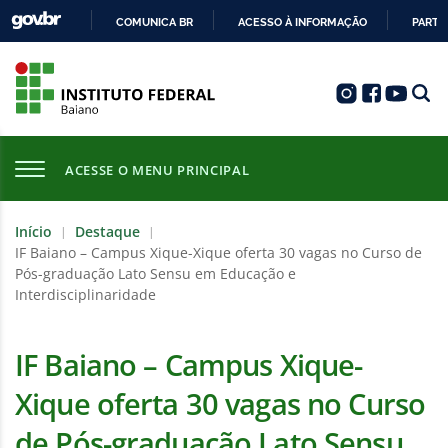
COMUNICA BR
ACESSO À INFORMAÇÃO
PARTI
IR
PARA
O
CONTEÚDO
ACESSE O MENU PRINCIPAL
Início
Destaque
|
|
IF Baiano – Campus Xique-Xique oferta 30 vagas no Curso de
Pós-graduação Lato Sensu em Educação e
Interdisciplinaridade
IF Baiano – Campus Xique-
Xique oferta 30 vagas no Curso
de Pós-graduação Lato Sensu