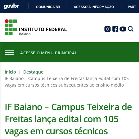
COMUNICA BR
ACESSO À INFORMAÇÃO
PARTI
IR
PARA
O
CONTEÚDO
ACESSE O MENU PRINCIPAL
Início
Destaque
|
|
IF Baiano – Campus Teixeira de Freitas lança edital com 105
vagas em cursos técnicos subsequentes ao ensino médio
IF Baiano – Campus Teixeira de
Freitas lança edital com 105
vagas em cursos técnicos