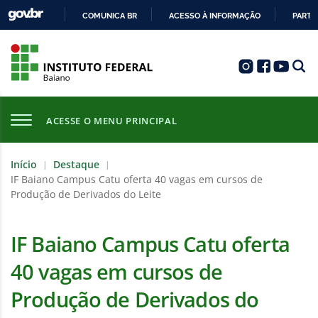
COMUNICA BR
ACESSO À INFORMAÇÃO
PARTI
IR
PARA
O
CONTEÚDO
ACESSE O MENU PRINCIPAL
Início
Destaque
|
|
IF Baiano Campus Catu oferta 40 vagas em cursos de
Produção de Derivados do Leite
IF Baiano Campus Catu oferta
40 vagas em cursos de
Produção de Derivados do