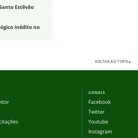
 Santo Estêvão
lógico inédito no
VOLTAR AO TOPO
▲
CANAIS
itor
Facebook
Twitter
citações
Youtube
Instagram