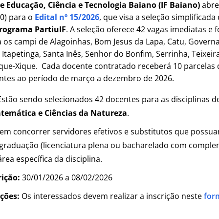
de Educação, Ciência e Tecnologia Baiano (IF Baiano)
abre
30) para o
Edital nº 15/2026
, que visa a seleção simplificada
rograma PartiuIF
. A seleção oferece 42 vagas imediatas e
a os campi de Alagoinhas, Bom Jesus da Lapa, Catu, Govern
Itapetinga, Santa Inês, Senhor do Bonfim, Serrinha, Teixeira
ique-Xique. Cada docente contratado receberá 10 parcelas 
rentes ao período de março a dezembro de 2026.
stão sendo selecionados 42 docentes para as disciplinas d
temática e Ciências da Natureza
.
m concorrer servidores efetivos e substitutos que possua
 graduação (licenciatura plena ou bacharelado com compl
rea específica da disciplina.
rição:
30/01/2026 a 08/02/2026
ições:
Os interessados devem realizar a inscrição neste
form