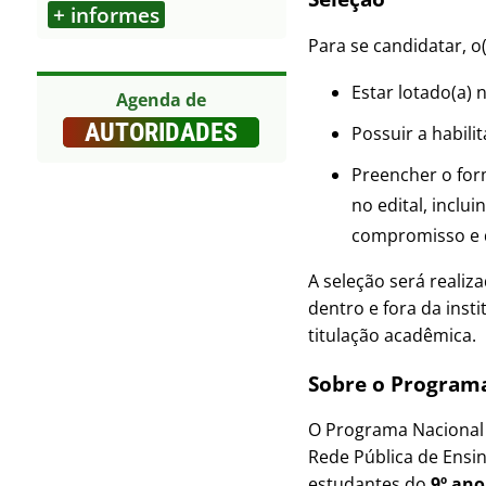
+ informes
Outros
Para se candidatar, o(
Estar lotado(a)
Agenda de
AUTORIDADES
Possuir a habili
Preencher o for
no edital, incl
compromisso e 
A seleção será realiz
dentro e fora da insti
titulação acadêmica.
Sobre o Programa
O Programa Nacional
Rede Pública de Ensin
estudantes do
9º an