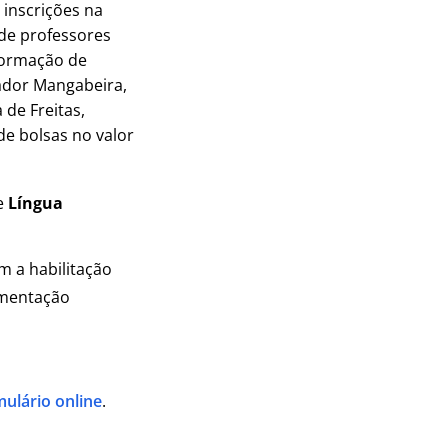
 inscrições na
 de professores
 formação de
ador Mangabeira,
 de Freitas,
de bolsas no valor
e
Língua
m a habilitação
ementação
ulário online
.