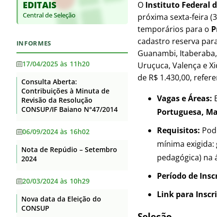
EDITAIS
Base jurídica da estrutura
O
Instituto Federal 
Supervisão
Auditorias
organizacional e das
Central de Seleção
Itaberaba
próxima sexta-feira (
competências
Convênios e Transferências
temporários para o
P
Itapetinga
Principais cargos e respectivos
Receitas e Despesas
cadastro reserva par
INFORMES
ocupantes
Santa Inês
Guanambi, Itaberaba, 
Licitações e contratos
Telefones, endereços e e-mails
17/04/2025 às 11h20
Uruçuca, Valença e X
Senhor do Bonfim
dos ocupantes dos principais
Servidores
de R$ 1.430,00, refe
cargos
Consulta Aberta:
Serrinha
Contribuições à Minuta de
Fundação de Apoio
Agenda de Autoridades
Vagas e Áreas:
E
Revisão da Resolução
Teixeira de Freitas
Informações Classificadas
CONSUP/IF Baiano N°47/2014
Portuguesa, Ma
Horário de atendimento
Uruçuca
Serviço de informação ao
Requisitos:
Pode
Currículos dos principais cargos
06/09/2024 às 16h02
Valença
Cidadão – SIC
mínima exigida:
Revisão e Consolidação dos
Nota de Repúdio – Setembro
Perguntas Frequentes
Xique-Xique
Atos Normativos – Decreto
pedagógica) na á
2024
10.139/2019
Dados Abertos
Período de Insc
20/03/2024 às 10h29
Lei Geral de Proteção de Dados
Link para Inscr
Nova data da Eleição do
Flexibilização de Jornada de
CONSUP
Trabalho TAE
Seleção