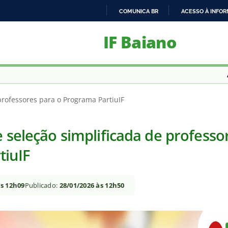
COMUNICA BR
ACESSO À INFO
IR
IF Baiano
PARA
O
CONTEÚDO
professores para o Programa PartiuIF
e seleção simplificada de professo
tiuIF
às 12h09
Publicado:
28/01/2026 às 12h50