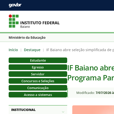
Ministério da Educação
Início
Destaque
IF Baiano abre seleção simplificada de 
|
|
Estudante
IF Baiano abr
Egresso
Servidor
Programa Par
Concursos e Seleções
Comunicação
Modificado:
7/07/2026 
Acesso a sistemas
INSTITUCIONAL