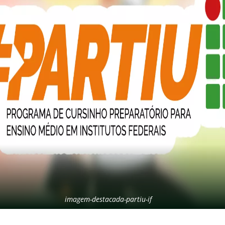
imagem-destacada-partiu-if