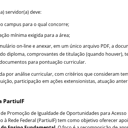
a) servidor(a) deve:
 no campus para o qual concorre;
tação mínima exigida para a área;
mulário on-line e anexar, em um único arquivo PDF, a docu
uindo diploma, comprovantes de titulação (quando houver), 
documentos para pontuação curricular.
ada por análise curricular, com critérios que consideram t
tuição, participação em ações extensionistas, atuação anteri
 PartiuIF
 de Promoção de Igualdade de Oportunidades para Acesso 
o à Rede Federal (PartiuIF) tem como objetivo oferecer apo
o do Ensino Fundamental
. O foco é a recomposição de apr