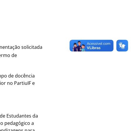
mentação solicitada
termo de
empo de docência
or no PartiuIF e
de Estudantes da
io pedagógico a
endizagens para