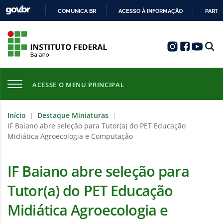
COMUNICA BR
ACESSO À INFORMAÇÃO
PARTI
IR
PARA
O
CONTEÚDO
ACESSE O MENU PRINCIPAL
Início
Destaque Miniaturas
|
|
IF Baiano abre seleção para Tutor(a) do PET Educação
Midiática Agroecologia e Computação
IF Baiano abre seleção para
Tutor(a) do PET Educação
Midiática Agroecologia e