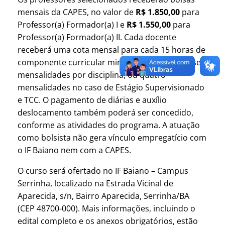
mensais da CAPES, no valor de
R$ 1.850,00
para
Professor(a) Formador(a) I e
R$ 1.550,00
para
Professor(a) Formador(a) II. Cada docente
receberá uma cota mensal para cada 15 horas de
componente curricular ministrado, limitada a seis
mensalidades por disciplina, ou quatro
mensalidades no caso de Estágio Supervisionado
e TCC. O pagamento de diárias e auxílio
deslocamento também poderá ser concedido,
conforme as atividades do programa. A atuação
como bolsista não gera vínculo empregatício com
o IF Baiano nem com a CAPES.
O curso será ofertado no IF Baiano – Campus
Serrinha, localizado na Estrada Vicinal de
Aparecida, s/n, Bairro Aparecida, Serrinha/BA
(CEP 48700-000). Mais informações, incluindo o
edital completo e os anexos obrigatórios, estão