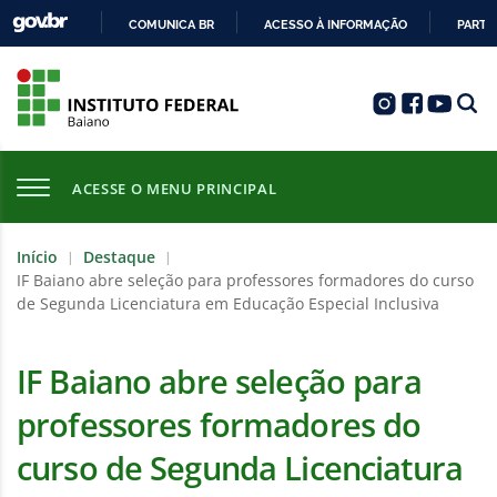
COMUNICA BR
ACESSO À INFORMAÇÃO
PARTI
IR
PARA
O
CONTEÚDO
ACESSE O MENU PRINCIPAL
Início
Destaque
|
|
IF Baiano abre seleção para professores formadores do curso
de Segunda Licenciatura em Educação Especial Inclusiva
IF Baiano abre seleção para
professores formadores do
curso de Segunda Licenciatura