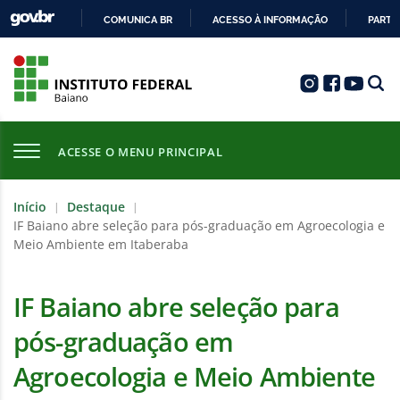
COMUNICA BR
ACESSO À INFORMAÇÃO
PARTI
IR
PARA
O
CONTEÚDO
ACESSE O MENU PRINCIPAL
Início
Destaque
|
|
IF Baiano abre seleção para pós-graduação em Agroecologia e
Meio Ambiente em Itaberaba
IF Baiano abre seleção para
pós-graduação em
Agroecologia e Meio Ambiente