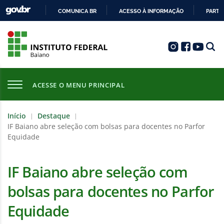
COMUNICA BR
ACESSO À INFORMAÇÃO
PARTI
IR
PARA
O
CONTEÚDO
ACESSE O MENU PRINCIPAL
Início
Destaque
|
|
IF Baiano abre seleção com bolsas para docentes no Parfor
Equidade
IF Baiano abre seleção com
bolsas para docentes no Parfor
Equidade