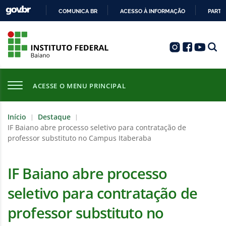
COMUNICA BR
ACESSO À INFORMAÇÃO
PARTI
IR
PARA
O
CONTEÚDO
ACESSE O MENU PRINCIPAL
Início
Destaque
|
|
IF Baiano abre processo seletivo para contratação de
professor substituto no Campus Itaberaba
IF Baiano abre processo
seletivo para contratação de
professor substituto no