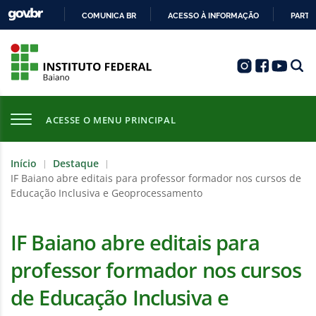
COMUNICA BR
ACESSO À INFORMAÇÃO
PARTI
IR
PARA
O
CONTEÚDO
ACESSE O MENU PRINCIPAL
Início
Destaque
|
|
IF Baiano abre editais para professor formador nos cursos de
Educação Inclusiva e Geoprocessamento
IF Baiano abre editais para
professor formador nos cursos
de Educação Inclusiva e