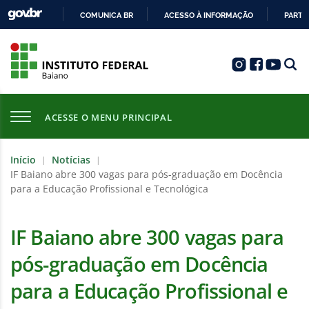
COMUNICA BR
ACESSO À INFORMAÇÃO
PARTI
IR
PARA
O
CONTEÚDO
ACESSE O MENU PRINCIPAL
Início
Notícias
|
|
IF Baiano abre 300 vagas para pós-graduação em Docência
para a Educação Profissional e Tecnológica
IF Baiano abre 300 vagas para
pós-graduação em Docência
para a Educação Profissional e