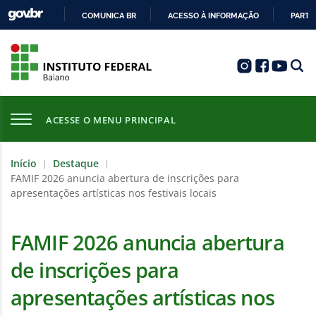
COMUNICA BR
ACESSO À INFORMAÇÃO
PARTI
IR
PARA
O
CONTEÚDO
ACESSE O MENU PRINCIPAL
Início
Destaque
|
|
FAMIF 2026 anuncia abertura de inscrições para
apresentações artísticas nos festivais locais
FAMIF 2026 anuncia abertura
de inscrições para
apresentações artísticas nos