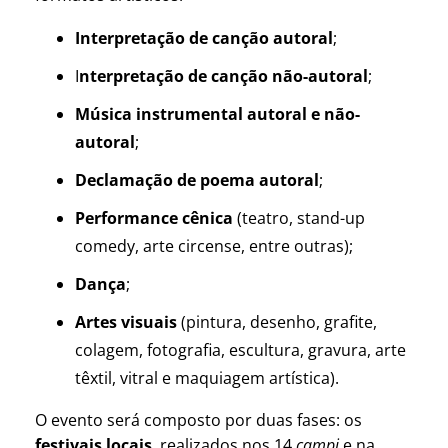
Interpretação de canção autoral
;
I
nterpretação de canção não-autoral
;
Música instrumental autoral
e não-
autoral
;
Declamação de poema autoral
;
Performance cênica
(teatro, stand-up
comedy, arte circense, entre outras);
Dança
;
Artes visuais
(pintura, desenho, grafite,
colagem, fotografia, escultura, gravura, arte
têxtil, vitral e maquiagem artística).
O evento será composto por duas fases: os
festivais locais
, realizados nos 14
campi
e na