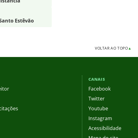
distância
 Santo Estêvão
VOLTAR AO TOPO
▲
CANAIS
itor
Facebook
Twitter
citações
Youtube
Instagram
Acessibilidade