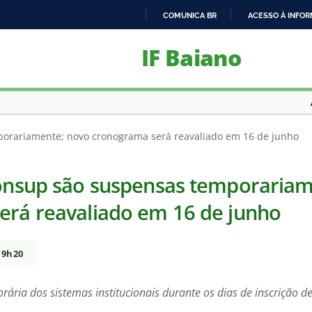
COMUNICA BR
ACESSO À INFO
IR
IF Baiano
PARA
O
CONTEÚDO
porariamente; novo cronograma será reavaliado em 16 de junho
Consup são suspensas temporariam
erá reavaliado em 16 de junho
 9h20
rária dos sistemas institucionais durante os dias de inscrição 