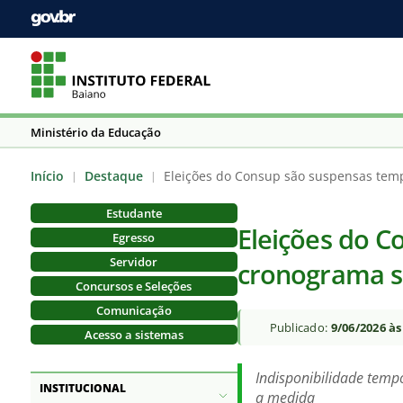
Ministério da Educação
Início
Destaque
Eleições do Consup são suspensas tem
|
|
Estudante
Eleições do 
Egresso
Servidor
cronograma s
Concursos e Seleções
Comunicação
Publicado:
9/06/2026 às
Acesso a sistemas
Indisponibilidade tempo
INSTITUCIONAL
a medida