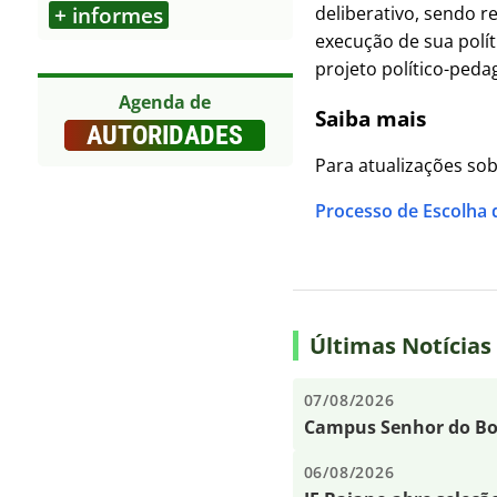
deliberativo, sendo r
+ informes
Outros
execução de sua polít
projeto político-peda
Agenda de
Saiba mais
AUTORIDADES
Para atualizações sob
Processo de Escolha
Últimas Notícias
07/08/2026
Campus Senhor do Bon
06/08/2026