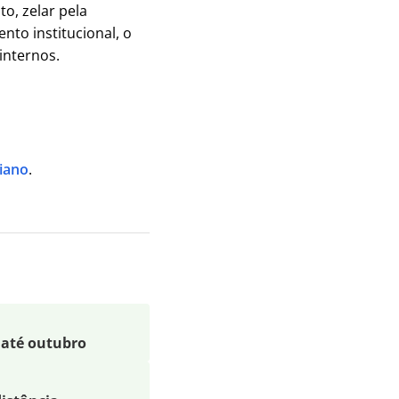
to, zelar pela
nto institucional, o
s internos.
iano
.
 até outubro