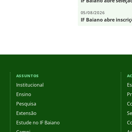
IF Baiano abre seleçã
05/08/2026
IF Baiano abre inscri
ASSUNTOS
AC
Institucional
Es
Ensino
Pr
Pesquisa
C
Extensão
Se
Estude no IF Baiano
C