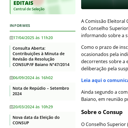
EDITAIS
Base jurídica da estrutura
Supervisão
Auditorias
organizacional e das
Central de Seleção
Itaberaba
competências
Convênios e Transferências
Itapetinga
A Comissão Eleitoral 
Principais cargos e respectivos
Receitas e Despesas
INFORMES
ocupantes
do Conselho Superior 
Santa Inês
Licitações e contratos
informando sobre a 
Telefones, endereços e e-mails
17/04/2025 às 11h20
Senhor do Bonfim
dos ocupantes dos principais
Servidores
Como o prazo de insc
cargos
Consulta Aberta:
Serrinha
Contribuições à Minuta de
Fundação de Apoio
ocasionados pela indi
Agenda de Autoridades
Revisão da Resolução
Teixeira de Freitas
decorrentes sobre a 
Informações Classificadas
CONSUP/IF Baiano N°47/2014
Horário de atendimento
deliberação pela susp
Uruçuca
Serviço de informação ao
Currículos dos principais cargos
06/09/2024 às 16h02
Valença
Cidadão – SIC
Leia aqui o comunica
Revisão e Consolidação dos
Nota de Repúdio – Setembro
Perguntas Frequentes
Xique-Xique
Ainda segundo a comi
Atos Normativos – Decreto
2024
10.139/2019
Baiano, em reunião pre
Dados Abertos
20/03/2024 às 10h29
Lei Geral de Proteção de Dados
Sobre o Consup
Nova data da Eleição do
Flexibilização de Jornada de
CONSUP
O Conselho Superior (
Trabalho TAE