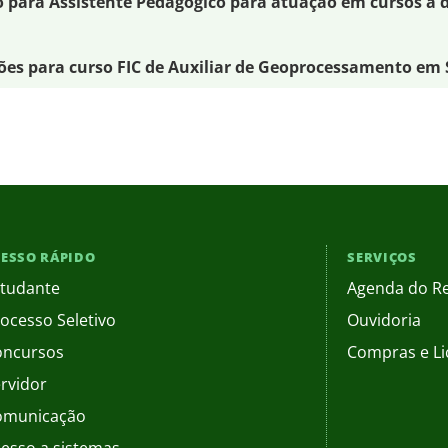
o para Assistente Pedagógico para atuação em cursos a 
ções para curso FIC de Auxiliar de Geoprocessamento em
ESSO RÁPIDO
SERVIÇOS
tudante
Agenda do Re
ocesso Seletivo
Ouvidoria
oncursos
Compras e Li
rvidor
omunicação