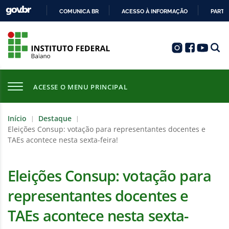
COMUNICA BR
ACESSO À INFORMAÇÃO
PARTI
IR
PARA
O
CONTEÚDO
ACESSE O MENU PRINCIPAL
Início
Destaque
|
|
Eleições Consup: votação para representantes docentes e
TAEs acontece nesta sexta-feira!
Eleições Consup: votação para
representantes docentes e
TAEs acontece nesta sexta-