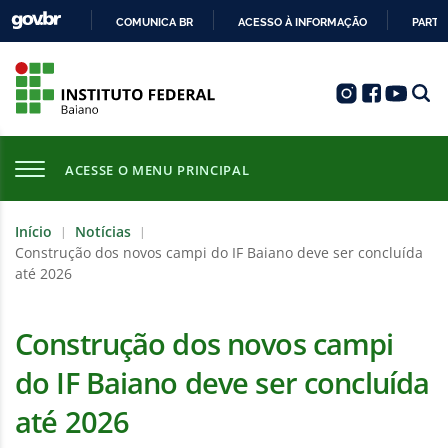
COMUNICA BR
ACESSO À INFORMAÇÃO
PARTI
IR
PARA
O
CONTEÚDO
ACESSE O MENU PRINCIPAL
Início
Notícias
|
|
Construção dos novos campi do IF Baiano deve ser concluída
até 2026
Construção dos novos campi
do IF Baiano deve ser concluída
até 2026