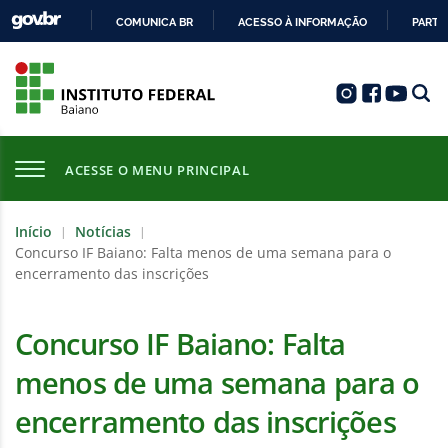
COMUNICA BR
ACESSO À INFORMAÇÃO
PARTI
IR
PARA
O
CONTEÚDO
ACESSE O MENU PRINCIPAL
Início
Notícias
|
|
Concurso IF Baiano: Falta menos de uma semana para o
encerramento das inscrições
Concurso IF Baiano: Falta
menos de uma semana para o
encerramento das inscrições