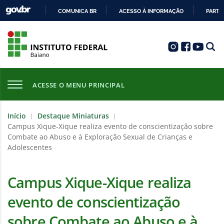
COMUNICA BR
ACESSO À INFORMAÇÃO
PARTI
IR
PARA
O
CONTEÚDO
ACESSE O MENU PRINCIPAL
Início
Destaque Miniaturas
|
|
Campus Xique-Xique realiza evento de conscientização sobre
Combate ao Abuso e à Exploração Sexual de Crianças e
Adolescentes
Campus Xique-Xique realiza
evento de conscientização
sobre Combate ao Abuso e à