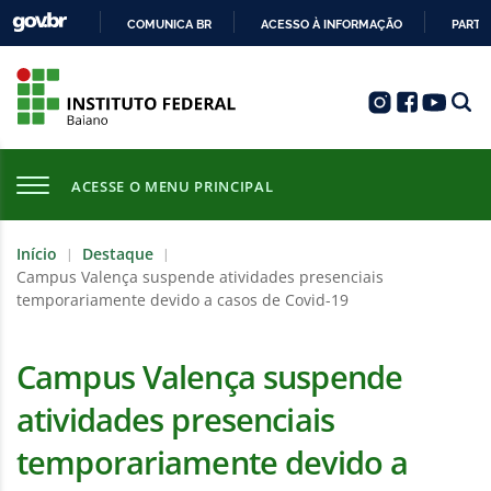
COMUNICA BR
ACESSO À INFORMAÇÃO
PARTI
IR
PARA
O
CONTEÚDO
ACESSE O MENU PRINCIPAL
Início
Destaque
|
|
Campus Valença suspende atividades presenciais
temporariamente devido a casos de Covid-19
Campus Valença suspende
atividades presenciais
temporariamente devido a