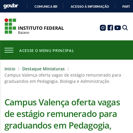
COMUNICA BR
ACESSO À INFORMAÇÃO
PARTI
IR
PARA
O
CONTEÚDO
ACESSE O MENU PRINCIPAL
Início
Destaque Miniaturas
|
|
Campus Valença oferta vagas de estágio remunerado para
graduandos em Pedagogia, Biologia e Administração
Campus Valença oferta vagas
de estágio remunerado para
graduandos em Pedagogia,