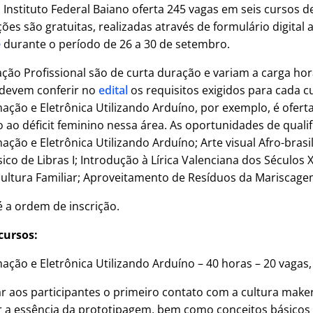
nstituto Federal Baiano oferta 245 vagas em seis cursos de
ões são gratuitas, realizadas através de formulário digital 
e
durante o período de 26 a 30 de setembro.
ação Profissional são de curta duração e variam a carga hor
 devem conferir no
edital
os requisitos exigidos para cada c
ação e Eletrônica Utilizando Arduíno, por exemplo, é ofer
ao déficit feminino nessa área. As oportunidades de quali
ção e Eletrônica Utilizando Arduíno; Arte visual Afro-brasi
ico de Libras I; Introdução à Lírica Valenciana dos Séculos 
cultura Familiar; Aproveitamento de Resíduos da Mariscage
é a ordem de inscrição.
cursos:
ção e Eletrônica Utilizando Arduíno – 40 horas – 20 vagas,
r aos participantes o primeiro contato com a cultura maker
 a essência da prototipagem, bem como conceitos básicos 