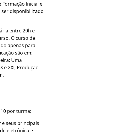
 Formação Inicial e
a ser disponibilizado
ária entre 20h e
urso. O curso de
tado apenas para
ficação são em:
leira: Uma
XX e XXI; Produção
m.
 10 por turma:
 e seus principais
de eletrônica e