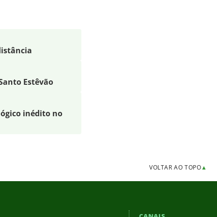
distância
 Santo Estêvão
lógico inédito no
VOLTAR AO TOPO
▲
CANAIS