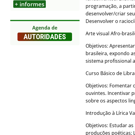
+ informes
programação, a partir
Outros
desenvolver/criar se
Desenvolver o racioc
Agenda de
Arte visual Afro-bras
AUTORIDADES
Objetivos: Apresentar
brasileira, expondo a
sistema profissional a
Curso Básico de Libras
Objetivos: Fomentar o
ouvintes. Incentivar 
sobre os aspectos lin
Introdução à Lírica Va
Objetivos: Estudar as
produções poéticas; L