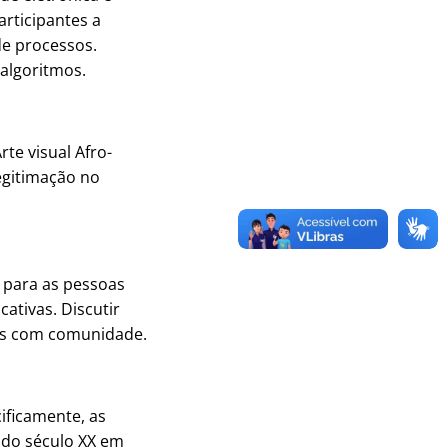
articipantes a
de processos.
algoritmos.
te visual Afro-
legitimação no
a para as pessoas
ativas. Discutir
bras com comunidade.
cificamente, as
 do século XX em