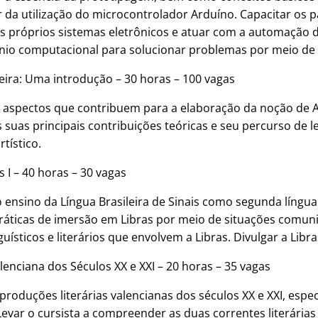
 da utilização do microcontrolador Arduíno. Capacitar os p
us próprios sistemas eletrônicos e atuar com a automação 
ínio computacional para solucionar problemas por meio de 
ileira: Uma introdução – 30 horas – 100 vagas
 aspectos que contribuem para a elaboração da noção de Ar
s suas principais contribuições teóricas e seu percurso de 
rtístico.
 I – 40 horas – 30 vagas
 ensino da Língua Brasileira de Sinais como segunda língu
práticas de imersão em Libras por meio de situações comunic
guísticos e literários que envolvem a Libras. Divulgar a Li
lenciana dos Séculos XX e XXI – 20 horas – 35 vagas
 produções literárias valencianas dos séculos XX e XXI, espe
evar o cursista a compreender as duas correntes literárias