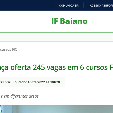
COMUNICA BR
ACESSO À INFO
IR
IF Baiano
PARA
O
CONTEÚDO
cursos FIC
a oferta 245 vagas em 6 cursos F
às 9h37
Publicado:
16/09/2022 às 18h28
 e em diferentes àreas