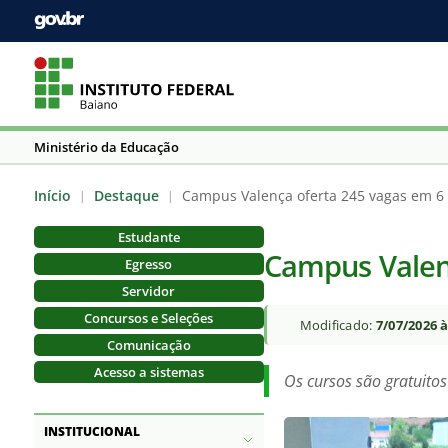
Ministério da Educação
Início
Destaque
Campus Valença oferta 245 vagas em 6 
|
|
Estudante
Campus Valenç
Egresso
Servidor
Concursos e Seleções
Modificado:
7/07/2026 
Comunicação
Acesso a sistemas
Os cursos são gratuitos
INSTITUCIONAL