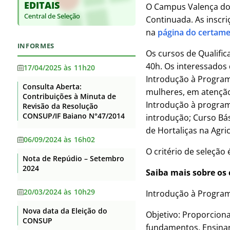
EDITAIS
Base jurídica da estrutura
Supervisão
O Campus Valença do I
Auditorias
organizacional e das
Central de Seleção
Itaberaba
Continuada. As inscriç
competências
Convênios e Transferências
na
página do certam
Itapetinga
Principais cargos e respectivos
Receitas e Despesas
INFORMES
ocupantes
Santa Inês
Os cursos de Qualific
Licitações e contratos
40h. Os interessados
Telefones, endereços e e-mails
17/04/2025 às 11h20
Senhor do Bonfim
dos ocupantes dos principais
Introdução à Program
Servidores
cargos
Consulta Aberta:
Serrinha
mulheres, em atenção 
Contribuições à Minuta de
Fundação de Apoio
Agenda de Autoridades
Introdução à programa
Revisão da Resolução
Teixeira de Freitas
Informações Classificadas
CONSUP/IF Baiano N°47/2014
introdução; Curso Bás
Horário de atendimento
Uruçuca
de Hortaliças na Agri
Serviço de informação ao
Currículos dos principais cargos
06/09/2024 às 16h02
Valença
Cidadão – SIC
O critério de seleção 
Revisão e Consolidação dos
Nota de Repúdio – Setembro
Perguntas Frequentes
Xique-Xique
Atos Normativos – Decreto
2024
Saiba mais sobre os 
10.139/2019
Dados Abertos
20/03/2024 às 10h29
Introdução à Programa
Lei Geral de Proteção de Dados
Nova data da Eleição do
Flexibilização de Jornada de
Objetivo: Proporciona
CONSUP
Trabalho TAE
fundamentos. Ensinar