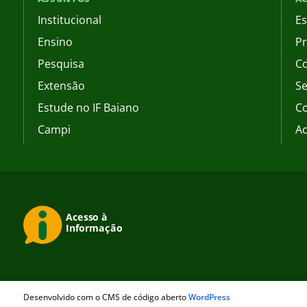
Institucional
Es
Ensino
Pr
Pesquisa
C
Extensão
Se
Estude no IF Baiano
C
Campi
Ac
Desenvolvido com o CMS de código aberto
WordPress