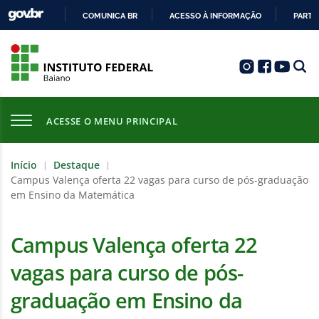
COMUNICA BR
ACESSO À INFORMAÇÃO
PARTI
IR
PARA
O
CONTEÚDO
ACESSE O MENU PRINCIPAL
Início
Destaque
|
|
Campus Valença oferta 22 vagas para curso de pós-graduação
em Ensino da Matemática
Campus Valença oferta 22
vagas para curso de pós-
graduação em Ensino da