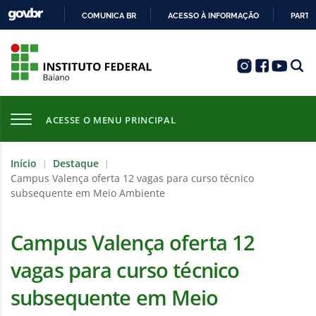
COMUNICA BR
ACESSO À INFORMAÇÃO
PARTI
IR
PARA
O
CONTEÚDO
ACESSE O MENU PRINCIPAL
Início
Destaque
|
|
Campus Valença oferta 12 vagas para curso técnico
subsequente em Meio Ambiente
Campus Valença oferta 12
vagas para curso técnico
subsequente em Meio