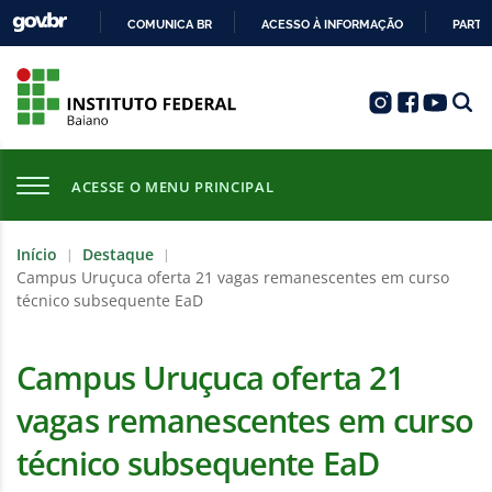
COMUNICA BR
ACESSO À INFORMAÇÃO
PARTI
IR
PARA
O
CONTEÚDO
ACESSE O MENU PRINCIPAL
Início
Destaque
|
|
Campus Uruçuca oferta 21 vagas remanescentes em curso
técnico subsequente EaD
Campus Uruçuca oferta 21
vagas remanescentes em curso
técnico subsequente EaD