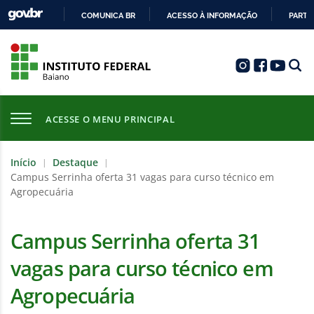
COMUNICA BR
ACESSO À INFORMAÇÃO
PARTI
IR
PARA
O
CONTEÚDO
ACESSE O MENU PRINCIPAL
Início
Destaque
|
|
Campus Serrinha oferta 31 vagas para curso técnico em
Agropecuária
Campus Serrinha oferta 31
vagas para curso técnico em
Agropecuária