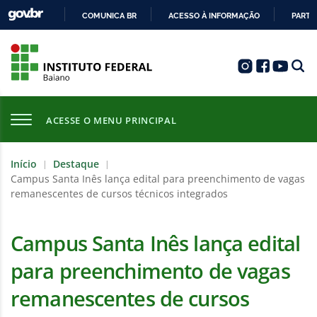
COMUNICA BR
ACESSO À INFORMAÇÃO
PARTI
IR
PARA
O
CONTEÚDO
ACESSE O MENU PRINCIPAL
Início
Destaque
|
|
Campus Santa Inês lança edital para preenchimento de vagas
remanescentes de cursos técnicos integrados
Campus Santa Inês lança edital
para preenchimento de vagas
remanescentes de cursos