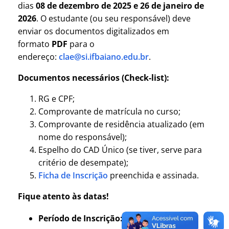
dias
08 de dezembro de 2025 e 26 de janeiro de
2026
. O estudante (ou seu responsável) deve
enviar os documentos digitalizados em
formato
PDF
para o
endereço:
clae@si.ifbaiano.edu.br
.
Documentos necessários (Check-list):
RG e CPF;
Comprovante de matrícula no curso;
Comprovante de residência atualizado (em
nome do responsável);
Espelho do CAD Único (se tiver, serve para
critério de desempate);
Ficha de Inscrição
preenchida e assinada.
Fique atento às datas!
Período de Inscrição:
08/12/2025 a